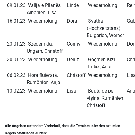
09.01.23
Vallja e Pllanës,
Linde
Wiederholung
Rei
Albanien, Lisa
16.01.23
Wiederholung
Dora
Svatba
Gab
(Hochzeitstanz),
Bulgarien, Werner
23.01.23
Szederinda,
Conny
Wiederholung
Dor
Ungarn, Christoff
30.01.23
Wiederholung
Deniz
Göçmen Kızı,
Chri
Türkei, Anja
06.02.23
Hora fluierată,
Christoff
Wiederholung
Lis
Rumänien, Anja
13.02.23
Wiederholung
Lisa
Băuta de pe
Ang
vişina, Rumänien,
Christoff
Alle Angaben unter dem Vorbehalt, dass die Termine unter den aktuellen
Regeln stattfinden dürfen!