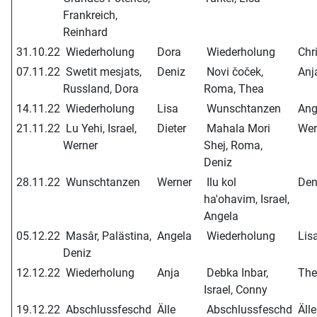
Frankreich,
Reinhard
31.10.22
Wiederholung
Dora
Wiederholung
Chri
07.11.22
Swetit mesjats,
Deniz
Novi čoček,
Anj
Russland, Dora
Roma, Thea
14.11.22
Wiederholung
Lisa
Wunschtanzen
Ang
21.11.22
Lu Yehi, Israel,
Dieter
Mahala Mori
Wer
Werner
Shej, Roma,
Deniz
28.11.22
Wunschtanzen
Werner
Ilu kol
Den
ha'ohavim, Israel,
Angela
05.12.22
Masâr, Palästina,
Angela
Wiederholung
Lis
Deniz
12.12.22
Wiederholung
Anja
Debka Inbar,
The
Israel, Conny
19.12.22
Abschlussfeschd
Älle
Abschlussfeschd
Älle