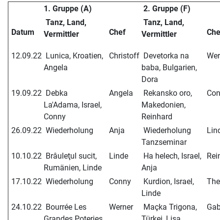
1. Gruppe (A)
2. Gruppe (F)
Tanz, Land,
Tanz, Land,
Datum
Chef
Ch
Vermittler
Vermittler
12.09.22
Lunica, Kroatien,
Christoff
Devetorka na
Wer
Angela
baba, Bulgarien,
Dora
19.09.22
Debka
Angela
Rekansko oro,
Con
La'Adama, Israel,
Makedonien,
Conny
Reinhard
26.09.22
Wiederholung
Anja
Wiederholung
Lin
Tanzseminar
10.10.22
Brâuleţul sucit,
Linde
Ha helech, Israel,
Rei
Rumänien, Linde
Anja
17.10.22
Wiederholung
Conny
Kurdion, Israel,
The
Linde
24.10.22
Bourrée Les
Werner
Maçka Trigona,
Gab
Grandes Poteries,
Türkei, Lisa